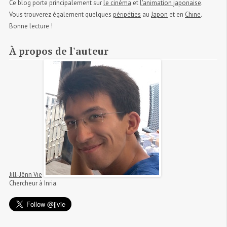
Ce blog porte principalement sur
le cinéma
et
l'animation japonaise
.
Vous trouverez également quelques
péripéties
au
Japon
et en
Chine
.
Bonne lecture !
À propos de l'auteur
Jill-Jênn Vie
Chercheur à Inria.