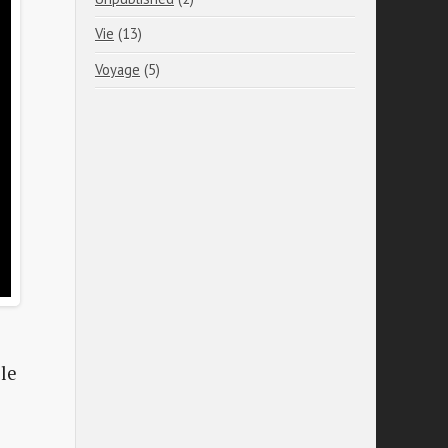
Vie
(13)
Voyage
(5)
 le