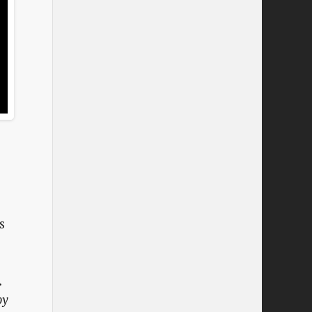
s
.
oy