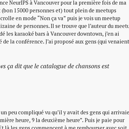
ence NeurIPS à Vancouver pour la première fois de ma
ait (bon 15000 personnes et) tout plein de meetups
scrolle en mode “Non ça va” puis je vois un meetup
zaine de personnes. Il se trouve que l’auteur du meet
ardé les karaoké bars à Vancouver downtown, j’en ai
 de la conférence. J’ai proposé aux gens (qui venaien
ws ça dit que le catalogue de chansons est
 un peu compliqué vu qu’il y avait des gens qui arrivai
remière heure, 9 la deuxième heure”. Puis je paie pour
Et là les gens commencent à me rembourser avec soit