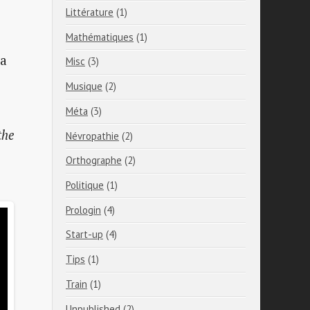
Littérature
(1)
Mathématiques
(1)
ça
Misc
(3)
Musique
(2)
Méta
(3)
the
Névropathie
(2)
Orthographe
(2)
Politique
(1)
Prologin
(4)
Start-up
(4)
Tips
(1)
Train
(1)
Unpublished
(2)