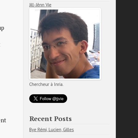
Jill-Jênn Vie
up
t
Chercheur à Inria.
Recent Posts
ent
Bye Rémi, Lucien, Gilles